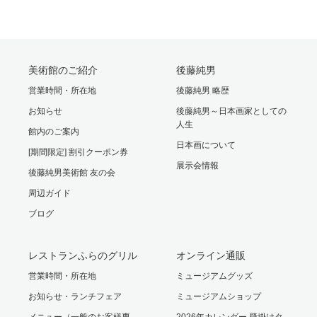
美術館のご紹介
後藤純男
営業時間・所在地
後藤純男 略歴
お知らせ
後藤純男～日本画家としての
人生
館内のご案内
日本画について
[期間限定] 割引クーポン券
展示会情報
後藤純男美術館 友の会
周辺ガイド
ブログ
レストランふらのグリル
オンライン通販
営業時間・所在地
ミュージアムグッズ
お知らせ・ランチフェア
ミュージアムショップ
メニュー（一般のお客様専
2026年カレンダー 壁掛けタ