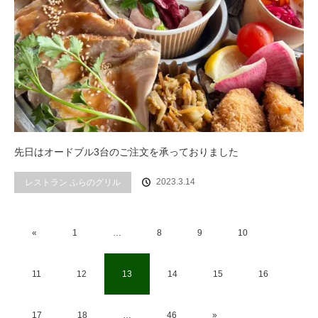
先日はオードブル3台のご注文を承っておりました
2023.3.14
レストラン ふらのグリル
«
1
…
8
9
10
11
12
13
14
15
16
17
18
…
46
»