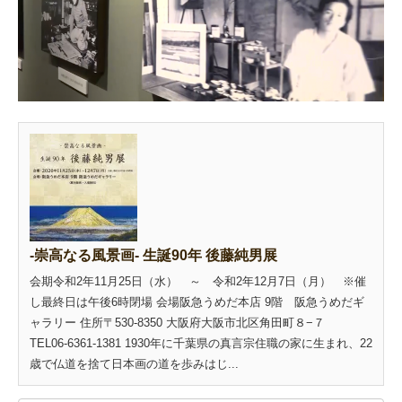
-崇高なる風景画- 生誕90年 後藤純男展
会期令和2年11月25日（水） ～ 令和2年12月7日（月） ※催
し最終日は午後6時閉場 会場阪急うめだ本店 9階 阪急うめだギ
ャラリー 住所〒530-8350 大阪府大阪市北区角田町８−７
TEL06-6361-1381 1930年に千葉県の真言宗住職の家に生まれ、22
歳で仏道を捨て日本画の道を歩みはじ...