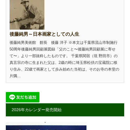
後藤純男～日本画家としての人生
後藤純男美術館 館長 後藤 洋子 ※本文は千葉県流山市制施行
50周年後藤純男回顧展図録「父のこと〜後藤純男回顧展に寄せ
て〜」より一部抜粋したものです。 千葉県関宿（現 野田市）の
真言宗の寺に生まれた父は、2歳の時に埼玉県松伏の宝蔵院に移
り住み、22歳で画家として歩み始めた当初は、そのお寺の本堂の
片隅...
2026年カレンダー発売開始