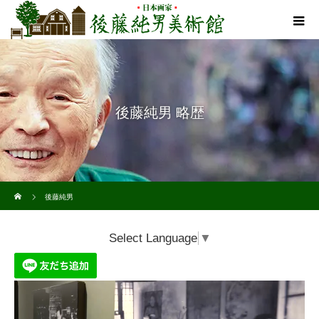
後藤純男 略歴
ホーム
後藤純男
Select Language
▼