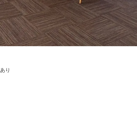
与あり
）