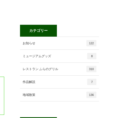
カテゴリー
お知らせ
122
ミュージアムグッズ
8
レストラン ふらのグリル
310
作品解説
7
地域散策
136