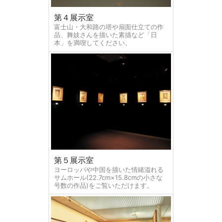
第４展示室
富士山・大和路の塔や扇面仕立ての作
品、舞妓さんを描いた素描など「日
本」を満喫してください。
第５展示室
ヨーロッパや中国を描いた情緒溢れる
サムホール(22.7cm×15.8cmの小さな
号数の作品)をご覧いただけます。