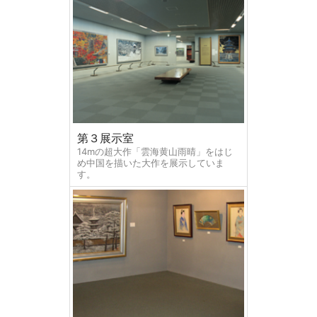
第３展示室
14mの超大作「雲海黄山雨晴」をはじ
め中国を描いた大作を展示していま
す。