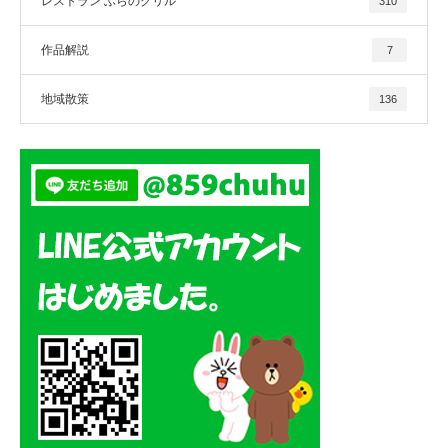
レストラン ふらのグリル
310
作品解説
7
地域散策
136