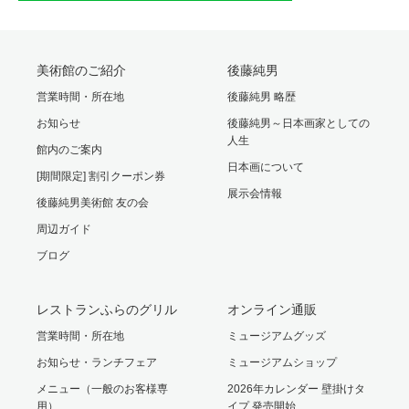
美術館のご紹介
後藤純男
営業時間・所在地
後藤純男 略歴
お知らせ
後藤純男～日本画家としての
人生
館内のご案内
日本画について
[期間限定] 割引クーポン券
展示会情報
後藤純男美術館 友の会
周辺ガイド
ブログ
レストランふらのグリル
オンライン通販
営業時間・所在地
ミュージアムグッズ
お知らせ・ランチフェア
ミュージアムショップ
メニュー（一般のお客様専
2026年カレンダー 壁掛けタ
用）
イプ 発売開始