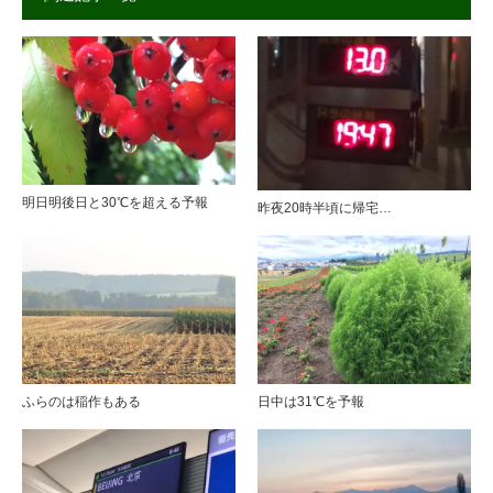
明日明後日と30℃を超える予報
昨夜20時半頃に帰宅…
ふらのは稲作もある
日中は31℃を予報