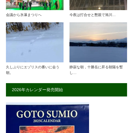
会議から氷瀑まつりへ
今夜は打合せと懇親で旭川…
久しぶりにエゾリスの番いに会う
静寂な朝，十勝岳に昇る朝陽を暫
朝。
し…
2026年カレンダー発売開始