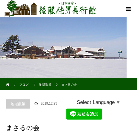
ホーム
ブログ
地域散策
まさるの会
Select Language
▼
2019.12.23
地域散策
まさるの会