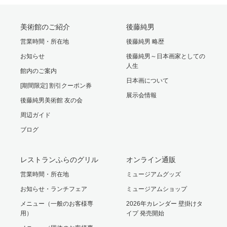
美術館のご紹介
後藤純男
営業時間・所在地
後藤純男 略歴
お知らせ
後藤純男～日本画家としての
人生
館内のご案内
日本画について
[期間限定] 割引クーポン券
展示会情報
後藤純男美術館 友の会
周辺ガイド
ブログ
レストランふらのグリル
オンライン通販
営業時間・所在地
ミュージアムグッズ
お知らせ・ランチフェア
ミュージアムショップ
メニュー（一般のお客様専
2026年カレンダー 壁掛けタ
用）
イプ 発売開始