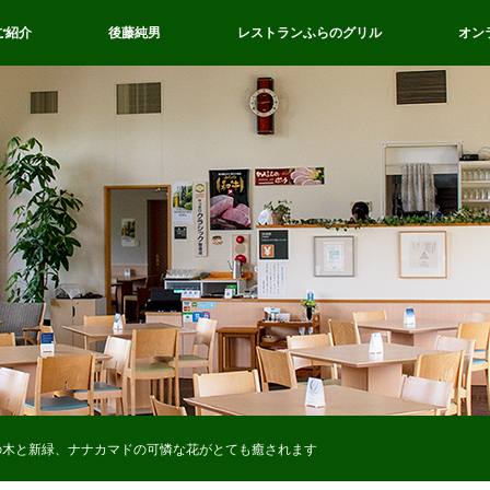
ご紹介
後藤純男
レストランふらのグリル
オン
の木と新緑、ナナカマドの可憐な花がとても癒されます