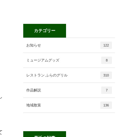
カテゴリー
お知らせ
122
ミュージアムグッズ
8
レストラン ふらのグリル
310
作品解説
7
し
地域散策
136
て