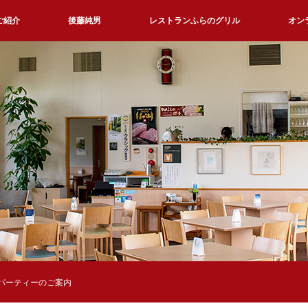
ご紹介
後藤純男
レストランふらのグリル
オン
パーティーのご案内