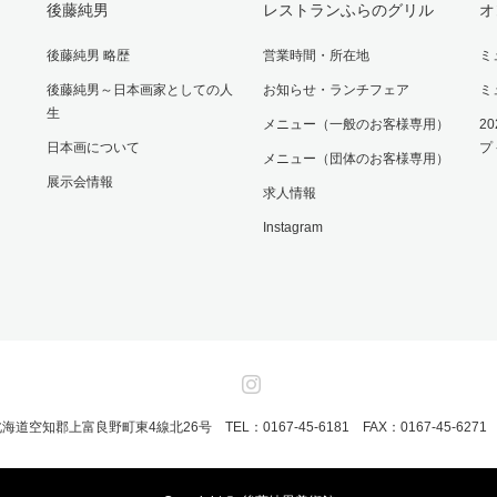
後藤純男
レストランふらのグリル
オ
後藤純男 略歴
営業時間・所在地
ミ
後藤純男～日本画家としての人
お知らせ・ランチフェア
ミ
生
メニュー（一般のお客様専用）
2
日本画について
プ
メニュー（団体のお客様専用）
展示会情報
求人情報
Instagram
Instagram
 北海道空知郡上富良野町東4線北26号 TEL：0167-45-6181 FAX：0167-45-62