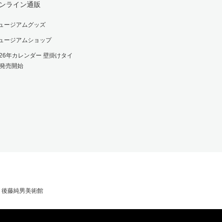
ンライン通販
ュージアムグッズ
ュージアムショップ
026年カレンダー 壁掛けタイ
 発売開始
71 後藤純男美術館