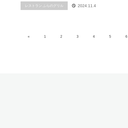
2024.11.4
レストラン ふらのグリル
«
1
2
3
4
5
6