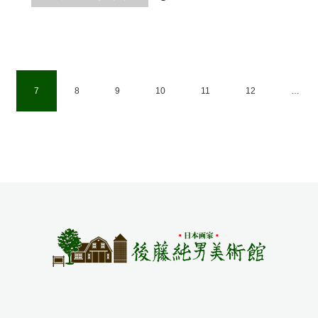
7
8
9
10
11
12
…