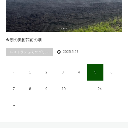
今朝の美術館前の畑
2025.5.27
レストラン ふらのグリル
«
1
2
3
4
5
6
7
8
9
10
…
24
»