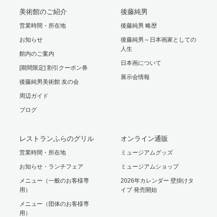
美術館のご紹介
後藤純男
営業時間・所在地
後藤純男 略歴
お知らせ
後藤純男～日本画家としての
人生
館内のご案内
日本画について
[期間限定] 割引クーポン券
展示会情報
後藤純男美術館 友の会
周辺ガイド
ブログ
レストランふらのグリル
オンライン通販
営業時間・所在地
ミュージアムグッズ
お知らせ・ランチフェア
ミュージアムショップ
メニュー（一般のお客様専
2026年カレンダー 壁掛けタ
用）
イプ 発売開始
メニュー（団体のお客様専
用）