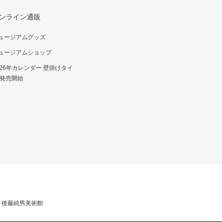
ンライン通販
ュージアムグッズ
ュージアムショップ
026年カレンダー 壁掛けタイ
 発売開始
71 後藤純男美術館