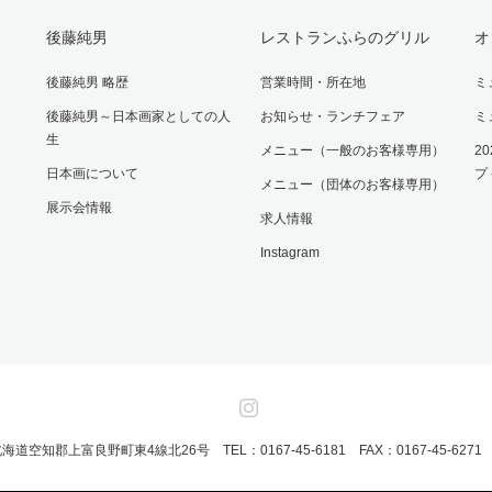
後藤純男
レストランふらのグリル
オ
後藤純男 略歴
営業時間・所在地
ミ
後藤純男～日本画家としての人
お知らせ・ランチフェア
ミ
生
メニュー（一般のお客様専用）
2
日本画について
プ
メニュー（団体のお客様専用）
展示会情報
求人情報
Instagram
Instagram
 北海道空知郡上富良野町東4線北26号 TEL：0167-45-6181 FAX：0167-45-62