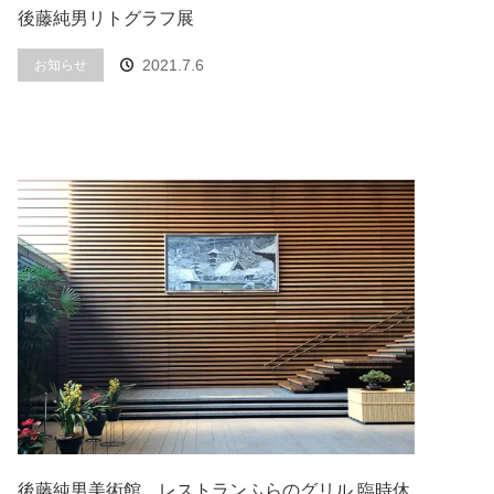
後藤純男リトグラフ展
2021.7.6
お知らせ
後藤純男美術館、レストランふらのグリル 臨時休