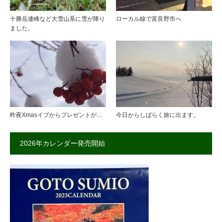
十勝岳連峰など大雪山系に雪が降り
ローカル線で富良野市へ
ました。
昨夜Xmasイブからプレゼントが…
今日からしばらく旅に出ます。
2026年カレンダー発売開始