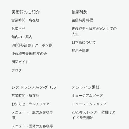
美術館のご紹介
後藤純男
営業時間・所在地
後藤純男 略歴
お知らせ
後藤純男～日本画家としての
人生
館内のご案内
日本画について
[期間限定] 割引クーポン券
展示会情報
後藤純男美術館 友の会
周辺ガイド
ブログ
レストランふらのグリル
オンライン通販
営業時間・所在地
ミュージアムグッズ
お知らせ・ランチフェア
ミュージアムショップ
メニュー（一般のお客様専
2026年カレンダー 壁掛けタ
用）
イプ 発売開始
メニュー（団体のお客様専