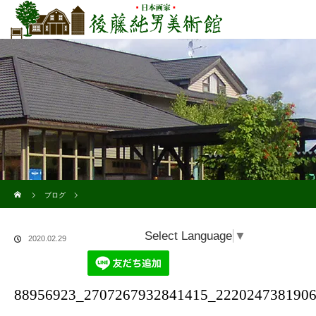
ホーム
ブログ
88956923_2707267932841415_2220247381906030592_n
Select Language
▼
2020.02.29
88956923_2707267932841415_222024738190