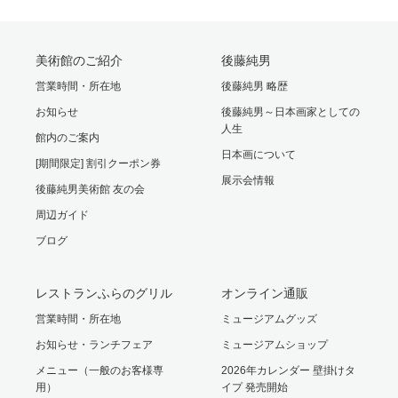
美術館のご紹介
後藤純男
営業時間・所在地
後藤純男 略歴
お知らせ
後藤純男～日本画家としての
人生
館内のご案内
日本画について
[期間限定] 割引クーポン券
展示会情報
後藤純男美術館 友の会
周辺ガイド
ブログ
レストランふらのグリル
オンライン通販
営業時間・所在地
ミュージアムグッズ
お知らせ・ランチフェア
ミュージアムショップ
メニュー（一般のお客様専
2026年カレンダー 壁掛けタ
用）
イプ 発売開始