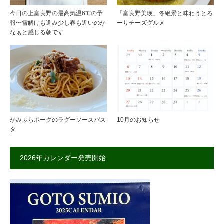
今日の上富良野の最高気温6℃の予
「富良野美瑛」冬絶景と味わうとろ
報〜雪解けも進み少し春も近いのか
ーりチーズグルメ
なぁと感じる朝です
かみふらポークのラグーソースパス
10月のお知らせ
タ
2026年カレンダー発売開始