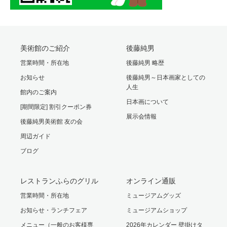
美術館のご紹介
後藤純男
営業時間・所在地
後藤純男 略歴
お知らせ
後藤純男～日本画家としての
人生
館内のご案内
日本画について
[期間限定] 割引クーポン券
展示会情報
後藤純男美術館 友の会
周辺ガイド
ブログ
レストランふらのグリル
オンライン通販
営業時間・所在地
ミュージアムグッズ
お知らせ・ランチフェア
ミュージアムショップ
メニュー（一般のお客様専
2026年カレンダー 壁掛けタ