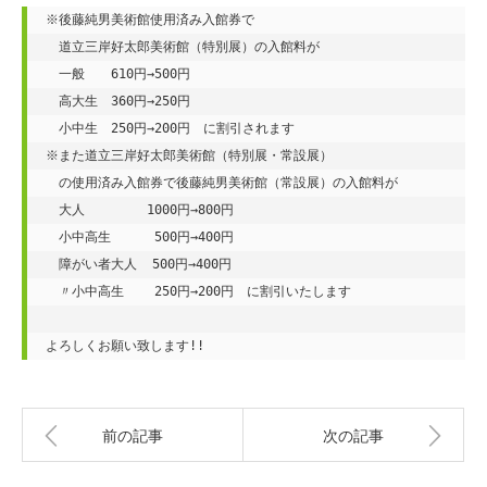
※後藤純男美術館使用済み入館券で

　道立三岸好太郎美術館（特別展）の入館料が

　一般　　610円→500円

　高大生　360円→250円

　小中生　250円→200円　に割引されます

※また道立三岸好太郎美術館（特別展・常設展）

　の使用済み入館券で後藤純男美術館（常設展）の入館料が

　大人　　　   1000円→800円

　小中高生　    500円→400円

　障がい者大人  500円→400円

　〃小中高生    250円→200円　に割引いたします

よろしくお願い致します!!
前の記事
次の記事