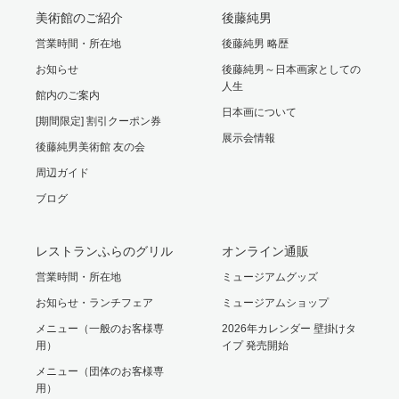
美術館のご紹介
後藤純男
営業時間・所在地
後藤純男 略歴
お知らせ
後藤純男～日本画家としての
人生
館内のご案内
日本画について
[期間限定] 割引クーポン券
展示会情報
後藤純男美術館 友の会
周辺ガイド
ブログ
レストランふらのグリル
オンライン通販
営業時間・所在地
ミュージアムグッズ
お知らせ・ランチフェア
ミュージアムショップ
メニュー（一般のお客様専
2026年カレンダー 壁掛けタ
用）
イプ 発売開始
メニュー（団体のお客様専
用）