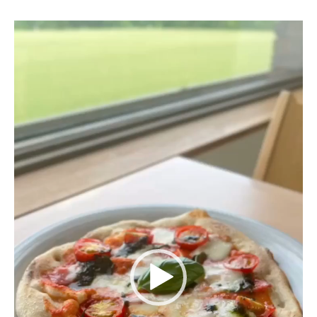
動
画
プ
レ
ー
ヤ
ー