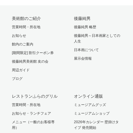
美術館のご紹介
後藤純男
営業時間・所在地
後藤純男 略歴
お知らせ
後藤純男～日本画家としての
人生
館内のご案内
日本画について
[期間限定] 割引クーポン券
展示会情報
後藤純男美術館 友の会
周辺ガイド
ブログ
レストランふらのグリル
オンライン通販
営業時間・所在地
ミュージアムグッズ
お知らせ・ランチフェア
ミュージアムショップ
メニュー（一般のお客様専
2026年カレンダー 壁掛けタ
用）
イプ 発売開始