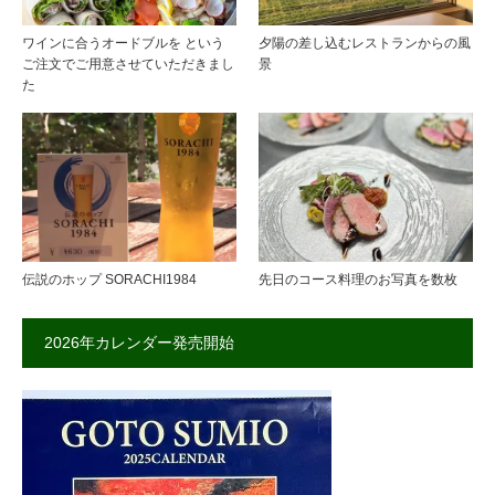
ワインに合うオードブルを という
夕陽の差し込むレストランからの風
ご注文でご用意させていただきまし
景
た
伝説のホップ SORACHI1984
先日のコース料理のお写真を数枚
2026年カレンダー発売開始