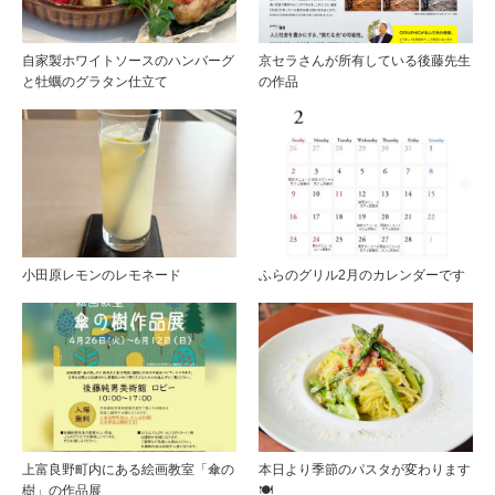
自家製ホワイトソースのハンバーグ
京セラさんが所有している後藤先生
と牡蠣のグラタン仕立て
の作品
小田原レモンのレモネード
ふらのグリル2月のカレンダーです
上富良野町内にある絵画教室「傘の
本日より季節のパスタが変わります
樹」の作品展
🍽