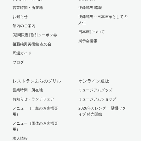
営業時間・所在地
後藤純男 略歴
お知らせ
後藤純男～日本画家としての
人生
館内のご案内
日本画について
[期間限定] 割引クーポン券
展示会情報
後藤純男美術館 友の会
周辺ガイド
ブログ
レストランふらのグリル
オンライン通販
営業時間・所在地
ミュージアムグッズ
お知らせ・ランチフェア
ミュージアムショップ
メニュー（一般のお客様専
2026年カレンダー 壁掛けタ
用）
イプ 発売開始
メニュー（団体のお客様専
用）
求人情報