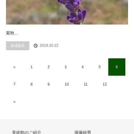
紫秋…
2019.10.12
地域散策
«
1
2
3
4
5
6
7
8
9
10
11
12
»
美術館のご紹介
後藤純男