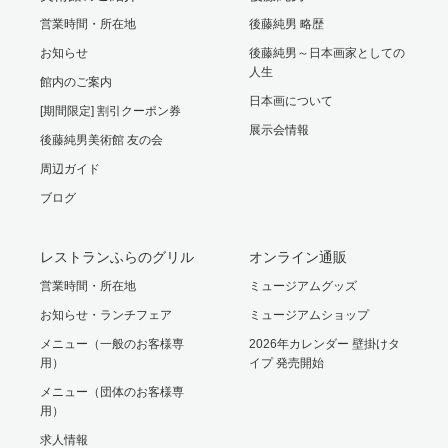
営業時間・所在地
後藤純男 略歴
お知らせ
後藤純男～日本画家としての
人生
館内のご案内
日本画について
[期間限定] 割引クーポン券
展示会情報
後藤純男美術館 友の会
周辺ガイド
ブログ
レストランふらのグリル
オンライン通販
営業時間・所在地
ミュージアムグッズ
お知らせ・ランチフェア
ミュージアムショップ
メニュー（一般のお客様専
2026年カレンダー 壁掛けタ
用）
イプ 発売開始
メニュー（団体のお客様専
用）
求人情報