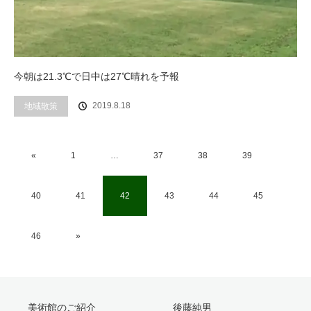
今朝は21.3℃で日中は27℃晴れを予報
2019.8.18
地域散策
«
1
…
37
38
39
40
41
42
43
44
45
46
»
美術館のご紹介
後藤純男