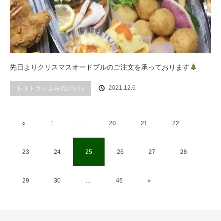
先日よりクリスマスオードブルのご注文を承っております
2021.12.6
レストラン ふらのグリル
«
1
…
20
21
22
23
24
25
26
27
28
29
30
…
46
»