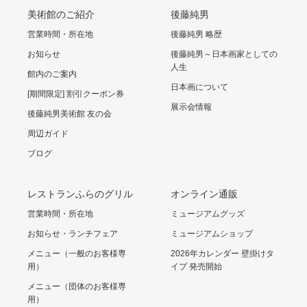
美術館のご紹介
後藤純男
営業時間・所在地
後藤純男 略歴
お知らせ
後藤純男～日本画家としての
人生
館内のご案内
日本画について
[期間限定] 割引クーポン券
展示会情報
後藤純男美術館 友の会
周辺ガイド
ブログ
レストランふらのグリル
オンライン通販
営業時間・所在地
ミュージアムグッズ
お知らせ・ランチフェア
ミュージアムショップ
メニュー（一般のお客様専
2026年カレンダー 壁掛けタ
用）
イプ 発売開始
メニュー（団体のお客様専
用）