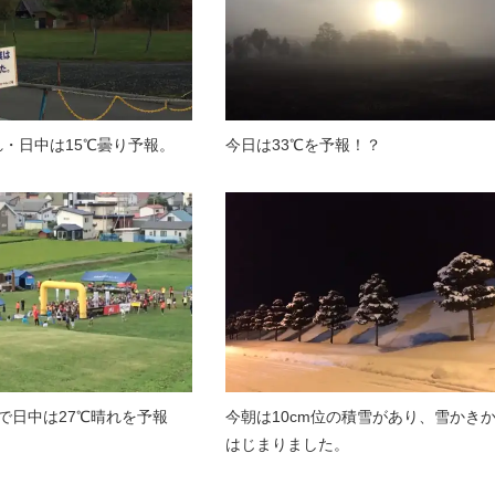
れ・日中は15℃曇り予報。
今日は33℃を予報！？
℃で日中は27℃晴れを予報
今朝は10cm位の積雪があり、雪かき
はじまりました。