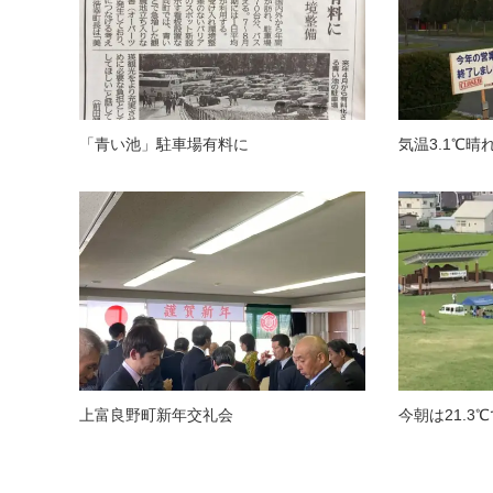
「青い池」駐車場有料に
気温3.1℃晴
上富良野町新年交礼会
今朝は21.3