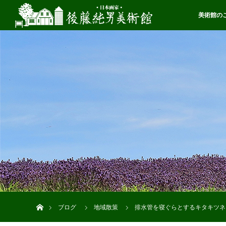
美術館の
ホーム
ブログ
地域散策
排水管を寝ぐらとするキタキツネ