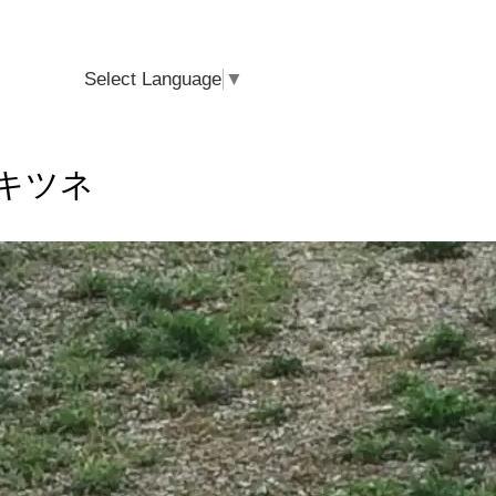
Select Language
▼
キツネ