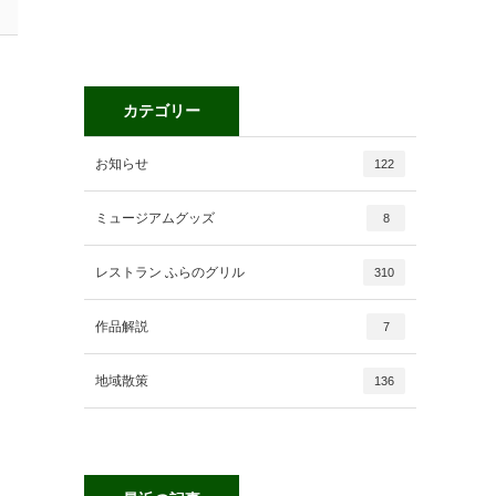
カテゴリー
お知らせ
122
ミュージアムグッズ
8
レストラン ふらのグリル
310
作品解説
7
地域散策
136